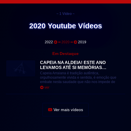
~ 1 Video ~
2020 Youtube Vídeos
2022
•• 2020 ••
2019
Em Destaque
CAPEIA NA ALDEIA! ESTE ANO
LEVAMOS ATÉ SI MEMÓRIAS…
Capeia Arraiana é tradição autêntica,
orgulhosamente vivida e sentida, é emoção que
embate nesta saudade que não nos impede de
sentir… Este...
ver
Ver mais vídeos